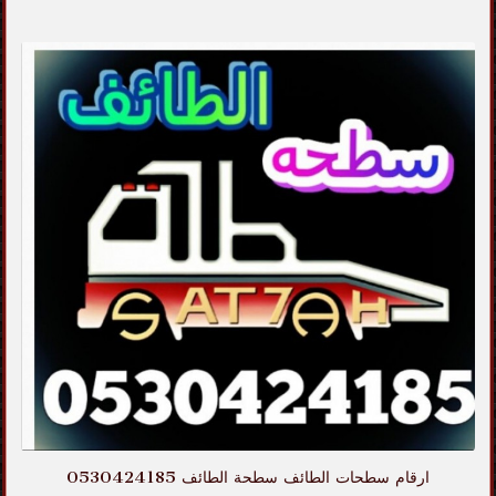
ارقام سطحات الطائف سطحة الطائف 0530424185